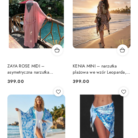
ZAYA ROSE MIDI –
KENIA MINI – narzutka
asymetryczna narzutka
plażowa we wzór Leoparda,
plażowa | KIMONO BY ME
złoty lew | KIMONO BY ME
399.00
399.00
Cena:
Cena: