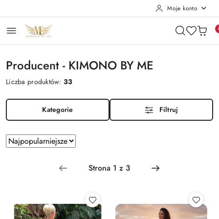
Moje konto
Przejdź do treści głównej
Przejdź do wyszukiwarki
Przejdź do moje konto
Przejdź do menu głównego
Przejdź do stopki
Producent - KIMONO BY ME
Liczba produktów:
33
Kategorie
Filtruj
Zastosowano
Sortuj
według
sortowanie:
Najpopularniejsze.