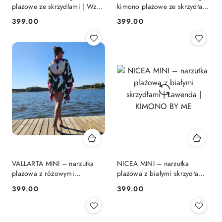
plażowe ze skrzydłami | Wzór
kimono plażowe ze skrzydłami
Wąż | KIMONO BY ME
| Czekoladowa Zebra |
399.00
399.00
Cena:
Cena:
KIMONO BY ME
VALLARTA MINI – narzutka
NICEA MINI – narzutka
plażowa z różowymi
plażowa z białymi skrzydłami
skrzydłami | KIMONO BY ME
| Lawenda | KIMONO BY ME
399.00
399.00
Cena:
Cena: