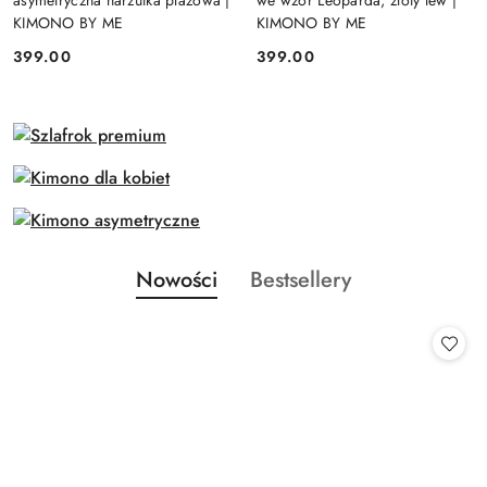
asymetryczna narzutka plażowa |
we wzór Leoparda, złoty lew |
KIMONO BY ME
KIMONO BY ME
399.00
399.00
Cena:
Cena:
Produkty
Produkty
Nowości
Bestsellery
Pomiń karuzelę produktów
o
o
statusie:
statusie: