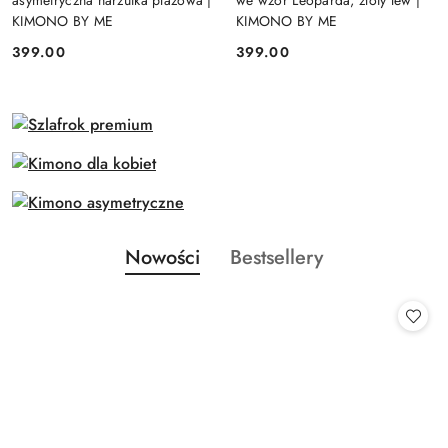
asymetryczna narzutka plażowa |
we wzór Leoparda, złoty lew |
KIMONO BY ME
KIMONO BY ME
399.00
399.00
Cena:
Cena:
Produkty
Produkty
Nowości
Bestsellery
Pomiń karuzelę produktów
o
o
statusie:
statusie: