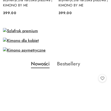
asymetryczna narzutka plażowa |
asymetryczna narzutka plażowa |
KIMONO BY ME
KIMONO BY ME
399.00
399.00
Cena:
Cena:
Produkty
Produkty
Nowości
Bestsellery
Pomiń karuzelę produktów
o
o
statusie:
statusie: